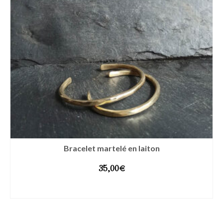
Bracelet martelé en laiton
35,00
€
CHOIX DES OPTIONS
Ce
produit