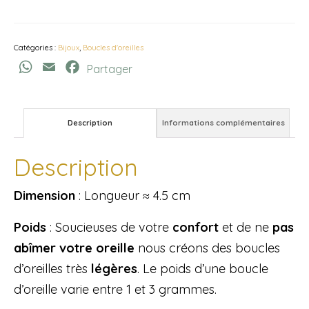
de
Boucles
d’oreilles
Catégories :
Bijoux
,
Boucles d'oreilles
Gouttelettes
WhatsApp
Email
Facebook
Partager
Description
Informations complémentaires
Description
Dimension
: Longueur ≈ 4.5 cm
Poids
: Soucieuses de votre
confort
et de ne
pas
abîmer votre oreille
nous créons des boucles
d’oreilles très
légères
. Le poids d’une boucle
d’oreille varie entre 1 et 3 grammes.