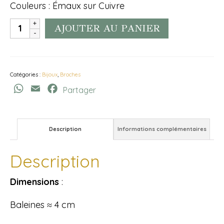
Couleurs : Émaux sur Cuivre
quantité
AJOUTER AU PANIER
de
Broches
Baleine
Catégories :
Bijoux
,
Broches
WhatsApp
Email
Facebook
Partager
Description
Informations complémentaires
Description
Dimensions
:
Baleines ≈ 4 cm