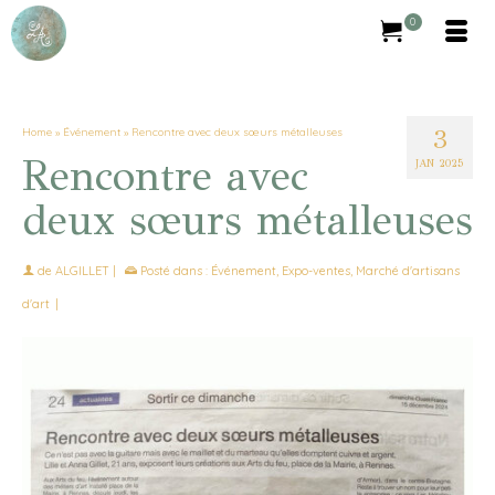
0
3
Home
»
Événement
»
Rencontre avec deux sœurs métalleuses
Rencontre avec
JAN 2025
deux sœurs métalleuses
de
ALGILLET
|
Posté dans :
Événement
,
Expo-ventes
,
Marché d'artisans
d'art
|