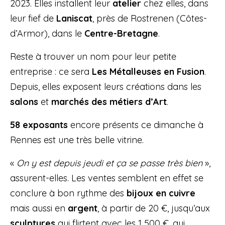
2023. Elles installent leur
atelier
chez elles, dans
leur fief de
Laniscat
, près de Rostrenen (Côtes-
d’Armor), dans le
Centre-Bretagne
.
Reste à trouver un nom pour leur petite
entreprise : ce sera
Les Métalleuses en Fusion
.
Depuis, elles exposent leurs créations dans les
salons
et
marchés des métiers d’Art
.
58 exposants
encore présents ce dimanche à
Rennes est une très belle vitrine.
«
On y est depuis jeudi et ça se passe très bien
»,
assurent-elles. Les ventes semblent en effet se
conclure à bon rythme des
bijoux en cuivre
mais aussi en
argent
, à partir de 20 €, jusqu’aux
sculptures
qui flirtent avec les 1 500 €, qui