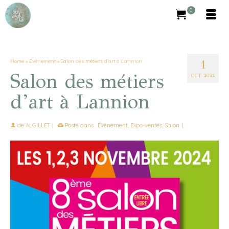
0
1
Home
»
Événement
»
Salon des métiers d’art à Lannion
Salon des métiers
OCT 2024
d’art à Lannion
de
ALGILLET
|
Posté dans :
Événement
,
Expo-ventes
,
Salon
|