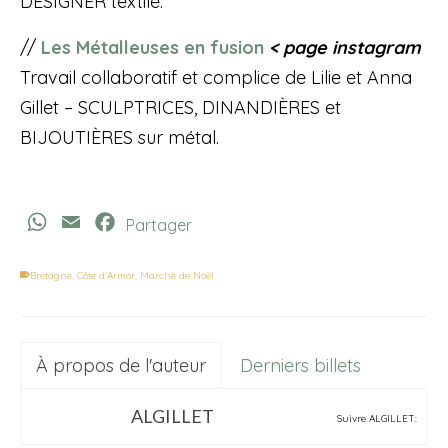
DESIGNER textile.
//
Les Métalleuses en fusion
< page instagram
Travail collaboratif et complice de Lilie et Anna
Gillet – SCULPTRICES, DINANDIÈRES et
BIJOUTIÈRES sur métal.
WhatsApp
Email
Facebook
Partager
Bretagne
,
Côte d'Armor
,
Marché de Noël
À propos de l'auteur
Derniers billets
ALGILLET
Suivre ALGILLET: