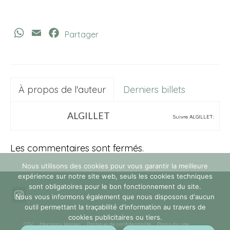
WhatsApp
Email
Facebook
Partager
À propos de l'auteur
Derniers billets
ALGILLET
Suivre ALGILLET:
Les commentaires sont fermés.
Nous utilisons des cookies pour vous garantir la meilleure
expérience sur notre site web, seuls les cookies techniques
sont obligatoires pour le bon fonctionnement du site.
Nous vous informons également que nous disposons d'aucun
outil permettant la traçabilité d'information au travers de
cookies publicitaires ou tiers.
CGV
Mentions légales
Politique de confidentialité
Plans du site