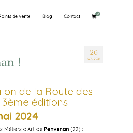
0
Points de vente
Blog
Contact
26
nan !
AVR 2024
lon de la Route des
, 3ème éditions
mai 2024
s Métiers d’Art de
Penvenan
(22) :