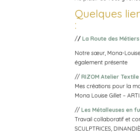
Quelques lien
:
/
/
La Route des Métiers
Notre sœur, Mona-Louise G
également présente
//
RIZOM Atelier Textile
Mes créations pour la mai
Mona Louise Gillet – ART
//
Les Métalleuses en fu
Travail collaboratif et co
SCULPTRICES, DINANDIÈR