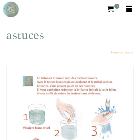
0
astuces
Home
»
astuces